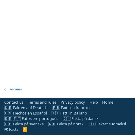
Forums
Contact us
Terms and rules
Privacy policy
Help
Home
🇩🇪 Fakten auf Deutsch
🇫🇷 Faits en français
🇪🇸 Hechos en Español
🇮🇹 Fatti in Italiano
🇧🇷 🇵🇹 Fatos em português
🇩🇰 Fakta på dansk
🇸🇪 Fakta på svenska
🇳🇴 Fakta på norsk
🇫🇮 Faktat suomeksi
🌍 Facts
R
S