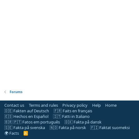
Forums
Contact us
Terms and rules
Privacy policy
Help
Home
🇩🇪 Fakten auf Deutsch
🇫🇷 Faits en français
🇪🇸 Hechos en Español
🇮🇹 Fatti in Italiano
🇧🇷 🇵🇹 Fatos em português
🇩🇰 Fakta på dansk
🇸🇪 Fakta på svenska
🇳🇴 Fakta på norsk
🇫🇮 Faktat suomeksi
🌍 Facts
R
S