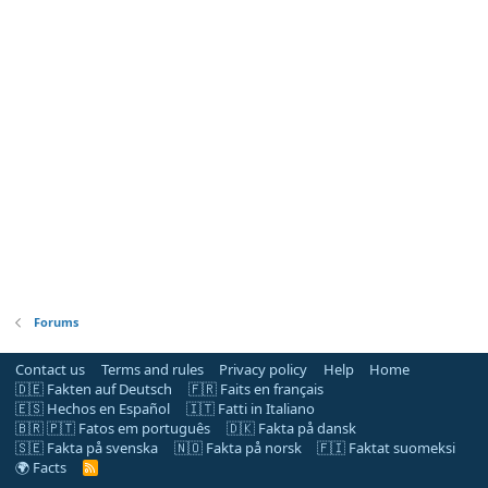
Forums
Contact us
Terms and rules
Privacy policy
Help
Home
🇩🇪 Fakten auf Deutsch
🇫🇷 Faits en français
🇪🇸 Hechos en Español
🇮🇹 Fatti in Italiano
🇧🇷 🇵🇹 Fatos em português
🇩🇰 Fakta på dansk
🇸🇪 Fakta på svenska
🇳🇴 Fakta på norsk
🇫🇮 Faktat suomeksi
🌍 Facts
R
S