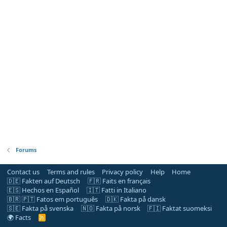
Forums
Contact us
Terms and rules
Privacy policy
Help
Home
🇩🇪 Fakten auf Deutsch
🇫🇷 Faits en français
🇪🇸 Hechos en Español
🇮🇹 Fatti in Italiano
🇧🇷 🇵🇹 Fatos em português
🇩🇰 Fakta på dansk
🇸🇪 Fakta på svenska
🇳🇴 Fakta på norsk
🇫🇮 Faktat suomeksi
🌍 Facts
R
S