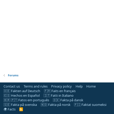
Forums
Contact us
Terms and rules
Privacy policy
Help
Home
🇩🇪 Fakten auf Deutsch
🇫🇷 Faits en français
🇪🇸 Hechos en Español
🇮🇹 Fatti in Italiano
🇧🇷 🇵🇹 Fatos em português
🇩🇰 Fakta på dansk
🇸🇪 Fakta på svenska
🇳🇴 Fakta på norsk
🇫🇮 Faktat suomeksi
🌍 Facts
R
S