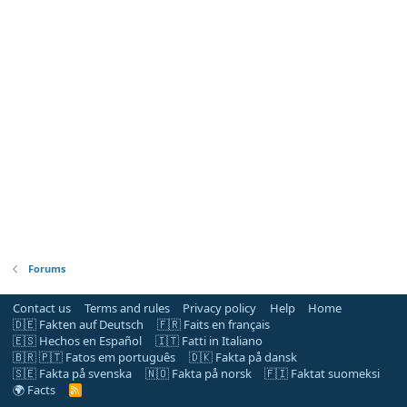
Forums
Contact us
Terms and rules
Privacy policy
Help
Home
🇩🇪 Fakten auf Deutsch
🇫🇷 Faits en français
🇪🇸 Hechos en Español
🇮🇹 Fatti in Italiano
🇧🇷 🇵🇹 Fatos em português
🇩🇰 Fakta på dansk
🇸🇪 Fakta på svenska
🇳🇴 Fakta på norsk
🇫🇮 Faktat suomeksi
🌍 Facts
R
S