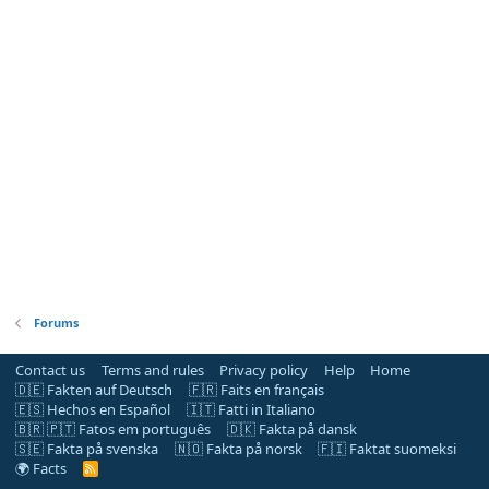
Forums
Contact us
Terms and rules
Privacy policy
Help
Home
🇩🇪 Fakten auf Deutsch
🇫🇷 Faits en français
🇪🇸 Hechos en Español
🇮🇹 Fatti in Italiano
🇧🇷 🇵🇹 Fatos em português
🇩🇰 Fakta på dansk
🇸🇪 Fakta på svenska
🇳🇴 Fakta på norsk
🇫🇮 Faktat suomeksi
🌍 Facts
R
S