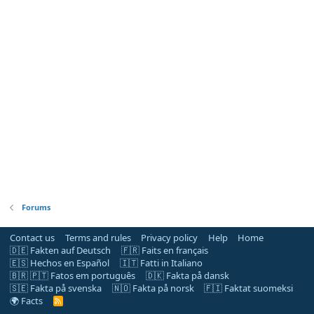
Forums
Contact us
Terms and rules
Privacy policy
Help
Home
🇩🇪 Fakten auf Deutsch
🇫🇷 Faits en français
🇪🇸 Hechos en Español
🇮🇹 Fatti in Italiano
🇧🇷 🇵🇹 Fatos em português
🇩🇰 Fakta på dansk
🇸🇪 Fakta på svenska
🇳🇴 Fakta på norsk
🇫🇮 Faktat suomeksi
🌍 Facts
R
S