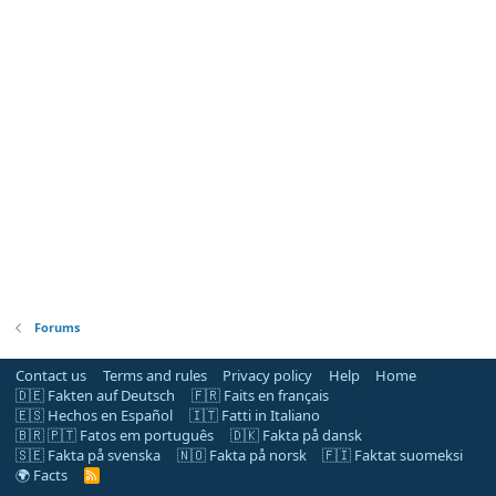
Forums
Contact us
Terms and rules
Privacy policy
Help
Home
🇩🇪 Fakten auf Deutsch
🇫🇷 Faits en français
🇪🇸 Hechos en Español
🇮🇹 Fatti in Italiano
🇧🇷 🇵🇹 Fatos em português
🇩🇰 Fakta på dansk
🇸🇪 Fakta på svenska
🇳🇴 Fakta på norsk
🇫🇮 Faktat suomeksi
🌍 Facts
R
S