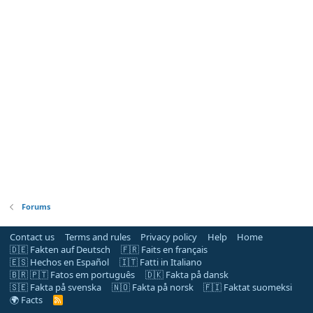
Forums
Contact us
Terms and rules
Privacy policy
Help
Home
🇩🇪 Fakten auf Deutsch
🇫🇷 Faits en français
🇪🇸 Hechos en Español
🇮🇹 Fatti in Italiano
🇧🇷 🇵🇹 Fatos em português
🇩🇰 Fakta på dansk
🇸🇪 Fakta på svenska
🇳🇴 Fakta på norsk
🇫🇮 Faktat suomeksi
🌍 Facts
R
S