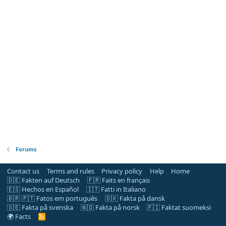
Forums
Contact us
Terms and rules
Privacy policy
Help
Home
🇩🇪 Fakten auf Deutsch
🇫🇷 Faits en français
🇪🇸 Hechos en Español
🇮🇹 Fatti in Italiano
🇧🇷 🇵🇹 Fatos em português
🇩🇰 Fakta på dansk
🇸🇪 Fakta på svenska
🇳🇴 Fakta på norsk
🇫🇮 Faktat suomeksi
🌍 Facts
R
S