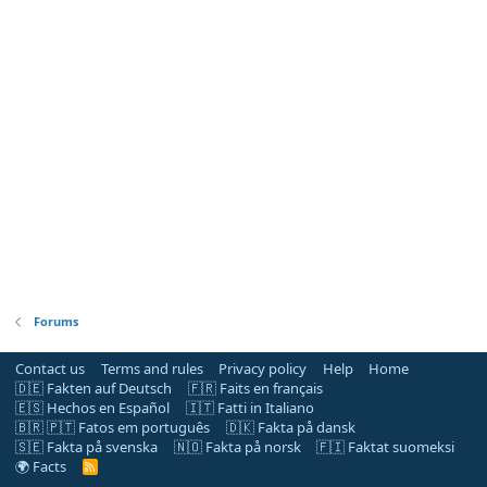
Forums
Contact us
Terms and rules
Privacy policy
Help
Home
🇩🇪 Fakten auf Deutsch
🇫🇷 Faits en français
🇪🇸 Hechos en Español
🇮🇹 Fatti in Italiano
🇧🇷 🇵🇹 Fatos em português
🇩🇰 Fakta på dansk
🇸🇪 Fakta på svenska
🇳🇴 Fakta på norsk
🇫🇮 Faktat suomeksi
🌍 Facts
R
S