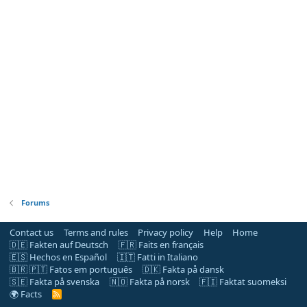
Forums
Contact us
Terms and rules
Privacy policy
Help
Home
🇩🇪 Fakten auf Deutsch
🇫🇷 Faits en français
🇪🇸 Hechos en Español
🇮🇹 Fatti in Italiano
🇧🇷 🇵🇹 Fatos em português
🇩🇰 Fakta på dansk
🇸🇪 Fakta på svenska
🇳🇴 Fakta på norsk
🇫🇮 Faktat suomeksi
🌍 Facts
R
S