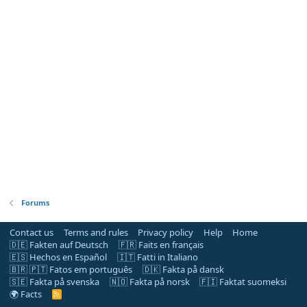
Forums
Contact us
Terms and rules
Privacy policy
Help
Home
🇩🇪 Fakten auf Deutsch
🇫🇷 Faits en français
🇪🇸 Hechos en Español
🇮🇹 Fatti in Italiano
🇧🇷 🇵🇹 Fatos em português
🇩🇰 Fakta på dansk
🇸🇪 Fakta på svenska
🇳🇴 Fakta på norsk
🇫🇮 Faktat suomeksi
🌍 Facts
R
S