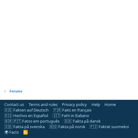
Forums
Contact us
Terms and rules
Privacy policy
Help
Home
🇩🇪 Fakten auf Deutsch
🇫🇷 Faits en français
🇪🇸 Hechos en Español
🇮🇹 Fatti in Italiano
🇧🇷 🇵🇹 Fatos em português
🇩🇰 Fakta på dansk
🇸🇪 Fakta på svenska
🇳🇴 Fakta på norsk
🇫🇮 Faktat suomeksi
🌍 Facts
R
S