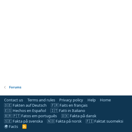
Forums
Contact us
Terms and rules
Privacy policy
Help
Home
🇩🇪 Fakten auf Deutsch
🇫🇷 Faits en français
🇪🇸 Hechos en Español
🇮🇹 Fatti in Italiano
🇧🇷 🇵🇹 Fatos em português
🇩🇰 Fakta på dansk
🇸🇪 Fakta på svenska
🇳🇴 Fakta på norsk
🇫🇮 Faktat suomeksi
🌍 Facts
R
S