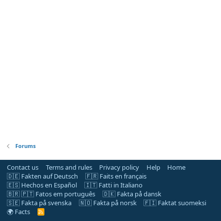
Forums
Contact us
Terms and rules
Privacy policy
Help
Home
🇩🇪 Fakten auf Deutsch
🇫🇷 Faits en français
🇪🇸 Hechos en Español
🇮🇹 Fatti in Italiano
🇧🇷 🇵🇹 Fatos em português
🇩🇰 Fakta på dansk
🇸🇪 Fakta på svenska
🇳🇴 Fakta på norsk
🇫🇮 Faktat suomeksi
🌍 Facts
R
S