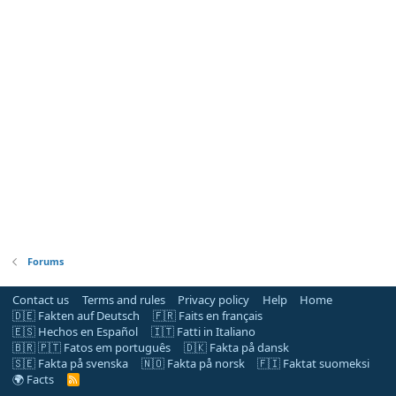
Forums
Contact us
Terms and rules
Privacy policy
Help
Home
🇩🇪 Fakten auf Deutsch
🇫🇷 Faits en français
🇪🇸 Hechos en Español
🇮🇹 Fatti in Italiano
🇧🇷 🇵🇹 Fatos em português
🇩🇰 Fakta på dansk
🇸🇪 Fakta på svenska
🇳🇴 Fakta på norsk
🇫🇮 Faktat suomeksi
🌍 Facts
R
S