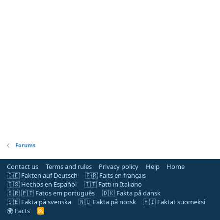
Forums
Contact us
Terms and rules
Privacy policy
Help
Home
🇩🇪 Fakten auf Deutsch
🇫🇷 Faits en français
🇪🇸 Hechos en Español
🇮🇹 Fatti in Italiano
🇧🇷 🇵🇹 Fatos em português
🇩🇰 Fakta på dansk
🇸🇪 Fakta på svenska
🇳🇴 Fakta på norsk
🇫🇮 Faktat suomeksi
🌍 Facts
R
S