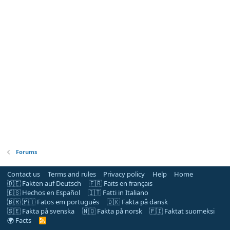
Forums
Contact us
Terms and rules
Privacy policy
Help
Home
🇩🇪 Fakten auf Deutsch
🇫🇷 Faits en français
🇪🇸 Hechos en Español
🇮🇹 Fatti in Italiano
🇧🇷 🇵🇹 Fatos em português
🇩🇰 Fakta på dansk
🇸🇪 Fakta på svenska
🇳🇴 Fakta på norsk
🇫🇮 Faktat suomeksi
🌍 Facts
R
S