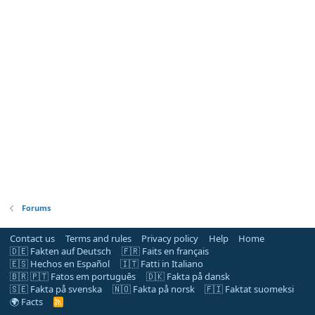
Forums
Contact us
Terms and rules
Privacy policy
Help
Home
🇩🇪 Fakten auf Deutsch
🇫🇷 Faits en français
🇪🇸 Hechos en Español
🇮🇹 Fatti in Italiano
🇧🇷 🇵🇹 Fatos em português
🇩🇰 Fakta på dansk
🇸🇪 Fakta på svenska
🇳🇴 Fakta på norsk
🇫🇮 Faktat suomeksi
🌍 Facts
R
S