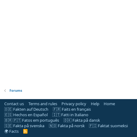
Forums
Contact us
Terms and rules
Privacy policy
Help
Home
🇩🇪 Fakten auf Deutsch
🇫🇷 Faits en français
🇪🇸 Hechos en Español
🇮🇹 Fatti in Italiano
🇧🇷 🇵🇹 Fatos em português
🇩🇰 Fakta på dansk
🇸🇪 Fakta på svenska
🇳🇴 Fakta på norsk
🇫🇮 Faktat suomeksi
🌍 Facts
R
S