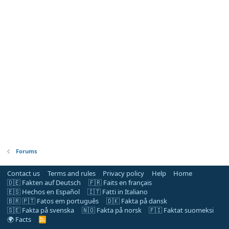
Forums
Contact us
Terms and rules
Privacy policy
Help
Home
🇩🇪 Fakten auf Deutsch
🇫🇷 Faits en français
🇪🇸 Hechos en Español
🇮🇹 Fatti in Italiano
🇧🇷 🇵🇹 Fatos em português
🇩🇰 Fakta på dansk
🇸🇪 Fakta på svenska
🇳🇴 Fakta på norsk
🇫🇮 Faktat suomeksi
🌍 Facts
R
S