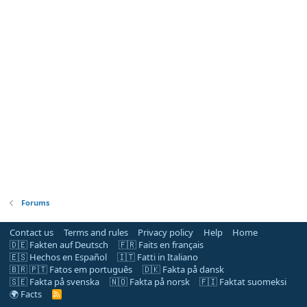
Forums
Contact us
Terms and rules
Privacy policy
Help
Home
🇩🇪 Fakten auf Deutsch
🇫🇷 Faits en français
🇪🇸 Hechos en Español
🇮🇹 Fatti in Italiano
🇧🇷 🇵🇹 Fatos em português
🇩🇰 Fakta på dansk
🇸🇪 Fakta på svenska
🇳🇴 Fakta på norsk
🇫🇮 Faktat suomeksi
🌍 Facts
R
S