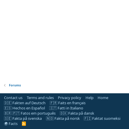
Forums
Contact us
Terms and rules
Privacy policy
Help
Home
🇩🇪 Fakten auf Deutsch
🇫🇷 Faits en français
🇪🇸 Hechos en Español
🇮🇹 Fatti in Italiano
🇧🇷 🇵🇹 Fatos em português
🇩🇰 Fakta på dansk
🇸🇪 Fakta på svenska
🇳🇴 Fakta på norsk
🇫🇮 Faktat suomeksi
🌍 Facts
R
S