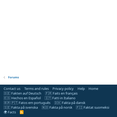
Forums
Contact us
Terms and rules
Privacy policy
Help
Home
🇩🇪 Fakten auf Deutsch
🇫🇷 Faits en français
🇪🇸 Hechos en Español
🇮🇹 Fatti in Italiano
🇧🇷 🇵🇹 Fatos em português
🇩🇰 Fakta på dansk
🇸🇪 Fakta på svenska
🇳🇴 Fakta på norsk
🇫🇮 Faktat suomeksi
🌍 Facts
R
S