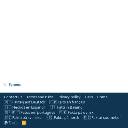
Forums
Contact us
Terms and rules
Privacy policy
Help
Home
🇩🇪 Fakten auf Deutsch
🇫🇷 Faits en français
🇪🇸 Hechos en Español
🇮🇹 Fatti in Italiano
🇧🇷 🇵🇹 Fatos em português
🇩🇰 Fakta på dansk
🇸🇪 Fakta på svenska
🇳🇴 Fakta på norsk
🇫🇮 Faktat suomeksi
🌍 Facts
R
S