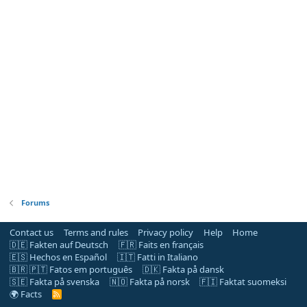
Forums
Contact us
Terms and rules
Privacy policy
Help
Home
🇩🇪 Fakten auf Deutsch
🇫🇷 Faits en français
🇪🇸 Hechos en Español
🇮🇹 Fatti in Italiano
🇧🇷 🇵🇹 Fatos em português
🇩🇰 Fakta på dansk
🇸🇪 Fakta på svenska
🇳🇴 Fakta på norsk
🇫🇮 Faktat suomeksi
🌍 Facts
R
S