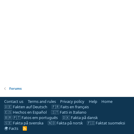
Forums
Contact us
Terms and rules
Privacy policy
Help
Home
🇩🇪 Fakten auf Deutsch
🇫🇷 Faits en français
🇪🇸 Hechos en Español
🇮🇹 Fatti in Italiano
🇧🇷 🇵🇹 Fatos em português
🇩🇰 Fakta på dansk
🇸🇪 Fakta på svenska
🇳🇴 Fakta på norsk
🇫🇮 Faktat suomeksi
🌍 Facts
R
S