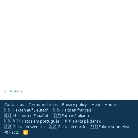
Forums
Contact us
Terms and rules
Privacy policy
Help
Home
🇩🇪 Fakten auf Deutsch
🇫🇷 Faits en français
🇪🇸 Hechos en Español
🇮🇹 Fatti in Italiano
🇧🇷 🇵🇹 Fatos em português
🇩🇰 Fakta på dansk
🇸🇪 Fakta på svenska
🇳🇴 Fakta på norsk
🇫🇮 Faktat suomeksi
🌍 Facts
R
S