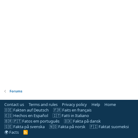
Forums
Contact us
Terms and rules
Privacy policy
Help
Home
🇩🇪 Fakten auf Deutsch
🇫🇷 Faits en français
🇪🇸 Hechos en Español
🇮🇹 Fatti in Italiano
🇧🇷 🇵🇹 Fatos em português
🇩🇰 Fakta på dansk
🇸🇪 Fakta på svenska
🇳🇴 Fakta på norsk
🇫🇮 Faktat suomeksi
🌍 Facts
R
S