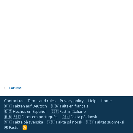
Forums
Contact us
Terms and rules
Privacy policy
Help
Home
🇩🇪 Fakten auf Deutsch
🇫🇷 Faits en français
🇪🇸 Hechos en Español
🇮🇹 Fatti in Italiano
🇧🇷 🇵🇹 Fatos em português
🇩🇰 Fakta på dansk
🇸🇪 Fakta på svenska
🇳🇴 Fakta på norsk
🇫🇮 Faktat suomeksi
🌍 Facts
R
S