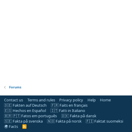
Forums
Contact us
Terms and rules
Privacy policy
Help
Home
🇩🇪 Fakten auf Deutsch
🇫🇷 Faits en français
🇪🇸 Hechos en Español
🇮🇹 Fatti in Italiano
🇧🇷 🇵🇹 Fatos em português
🇩🇰 Fakta på dansk
🇸🇪 Fakta på svenska
🇳🇴 Fakta på norsk
🇫🇮 Faktat suomeksi
🌍 Facts
R
S