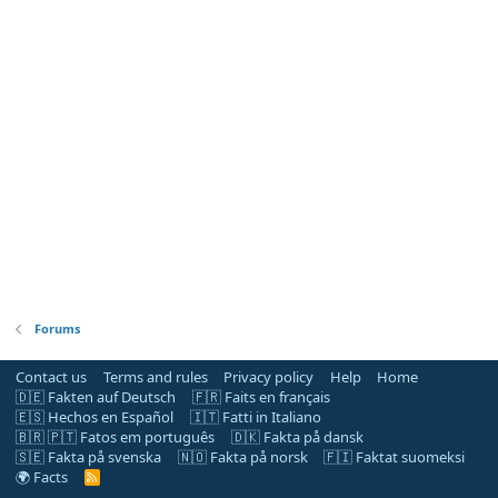
Forums
Contact us
Terms and rules
Privacy policy
Help
Home
🇩🇪 Fakten auf Deutsch
🇫🇷 Faits en français
🇪🇸 Hechos en Español
🇮🇹 Fatti in Italiano
🇧🇷 🇵🇹 Fatos em português
🇩🇰 Fakta på dansk
🇸🇪 Fakta på svenska
🇳🇴 Fakta på norsk
🇫🇮 Faktat suomeksi
🌍 Facts
R
S