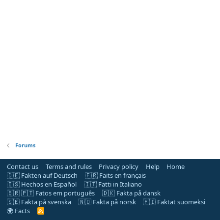
Forums
Contact us
Terms and rules
Privacy policy
Help
Home
🇩🇪 Fakten auf Deutsch
🇫🇷 Faits en français
🇪🇸 Hechos en Español
🇮🇹 Fatti in Italiano
🇧🇷 🇵🇹 Fatos em português
🇩🇰 Fakta på dansk
🇸🇪 Fakta på svenska
🇳🇴 Fakta på norsk
🇫🇮 Faktat suomeksi
🌍 Facts
R
S