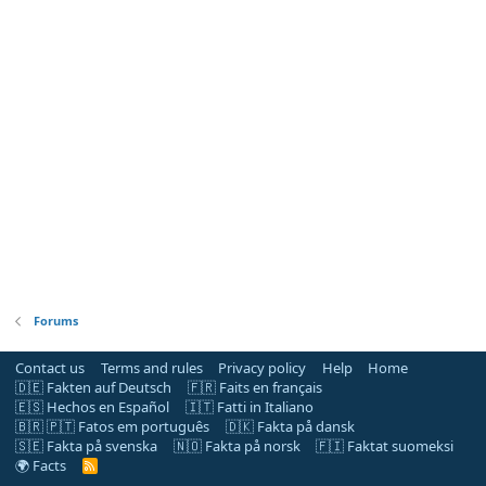
Forums
Contact us
Terms and rules
Privacy policy
Help
Home
🇩🇪 Fakten auf Deutsch
🇫🇷 Faits en français
🇪🇸 Hechos en Español
🇮🇹 Fatti in Italiano
🇧🇷 🇵🇹 Fatos em português
🇩🇰 Fakta på dansk
🇸🇪 Fakta på svenska
🇳🇴 Fakta på norsk
🇫🇮 Faktat suomeksi
🌍 Facts
R
S