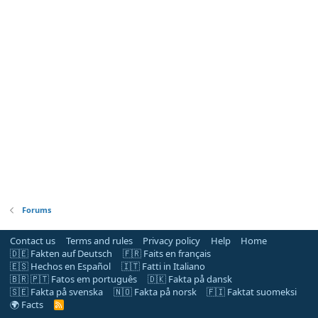
Forums
Contact us
Terms and rules
Privacy policy
Help
Home
🇩🇪 Fakten auf Deutsch
🇫🇷 Faits en français
🇪🇸 Hechos en Español
🇮🇹 Fatti in Italiano
🇧🇷 🇵🇹 Fatos em português
🇩🇰 Fakta på dansk
🇸🇪 Fakta på svenska
🇳🇴 Fakta på norsk
🇫🇮 Faktat suomeksi
🌍 Facts
R
S