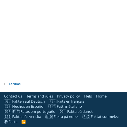
Forums
Contact us
Terms and rules
Privacy policy
Help
Home
🇩🇪 Fakten auf Deutsch
🇫🇷 Faits en français
🇪🇸 Hechos en Español
🇮🇹 Fatti in Italiano
🇧🇷 🇵🇹 Fatos em português
🇩🇰 Fakta på dansk
🇸🇪 Fakta på svenska
🇳🇴 Fakta på norsk
🇫🇮 Faktat suomeksi
🌍 Facts
R
S