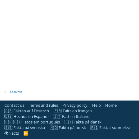
Forums
Contact us
Terms and rules
Privacy policy
Help
Home
🇩🇪 Fakten auf Deutsch
🇫🇷 Faits en français
🇪🇸 Hechos en Español
🇮🇹 Fatti in Italiano
🇧🇷 🇵🇹 Fatos em português
🇩🇰 Fakta på dansk
🇸🇪 Fakta på svenska
🇳🇴 Fakta på norsk
🇫🇮 Faktat suomeksi
🌍 Facts
R
S