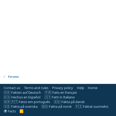
Forums
Contact us
Terms and rules
Privacy policy
Help
Home
🇩🇪 Fakten auf Deutsch
🇫🇷 Faits en français
🇪🇸 Hechos en Español
🇮🇹 Fatti in Italiano
🇧🇷 🇵🇹 Fatos em português
🇩🇰 Fakta på dansk
🇸🇪 Fakta på svenska
🇳🇴 Fakta på norsk
🇫🇮 Faktat suomeksi
🌍 Facts
R
S