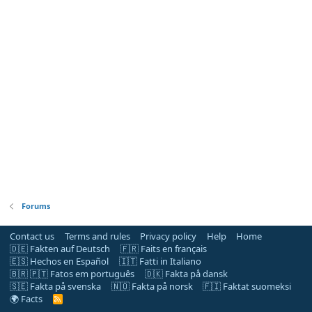
Forums
Contact us
Terms and rules
Privacy policy
Help
Home
🇩🇪 Fakten auf Deutsch
🇫🇷 Faits en français
🇪🇸 Hechos en Español
🇮🇹 Fatti in Italiano
🇧🇷 🇵🇹 Fatos em português
🇩🇰 Fakta på dansk
🇸🇪 Fakta på svenska
🇳🇴 Fakta på norsk
🇫🇮 Faktat suomeksi
🌍 Facts
R
S