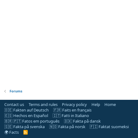
Forums
Contact us
Terms and rules
Privacy policy
Help
Home
🇩🇪 Fakten auf Deutsch
🇫🇷 Faits en français
🇪🇸 Hechos en Español
🇮🇹 Fatti in Italiano
🇧🇷 🇵🇹 Fatos em português
🇩🇰 Fakta på dansk
🇸🇪 Fakta på svenska
🇳🇴 Fakta på norsk
🇫🇮 Faktat suomeksi
🌍 Facts
R
S