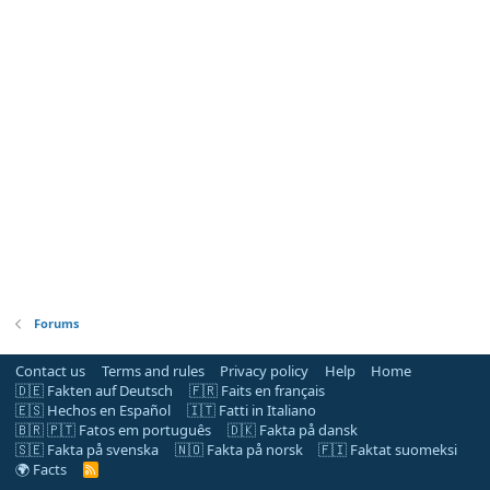
Forums
Contact us
Terms and rules
Privacy policy
Help
Home
🇩🇪 Fakten auf Deutsch
🇫🇷 Faits en français
🇪🇸 Hechos en Español
🇮🇹 Fatti in Italiano
🇧🇷 🇵🇹 Fatos em português
🇩🇰 Fakta på dansk
🇸🇪 Fakta på svenska
🇳🇴 Fakta på norsk
🇫🇮 Faktat suomeksi
🌍 Facts
R
S