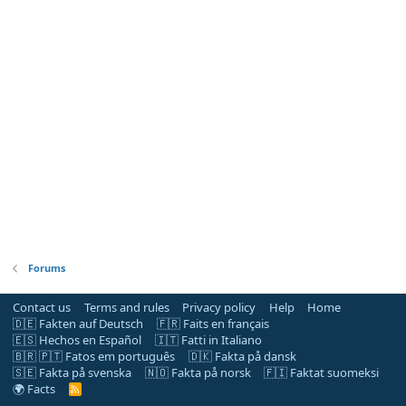
Forums
Contact us
Terms and rules
Privacy policy
Help
Home
🇩🇪 Fakten auf Deutsch
🇫🇷 Faits en français
🇪🇸 Hechos en Español
🇮🇹 Fatti in Italiano
🇧🇷 🇵🇹 Fatos em português
🇩🇰 Fakta på dansk
🇸🇪 Fakta på svenska
🇳🇴 Fakta på norsk
🇫🇮 Faktat suomeksi
🌍 Facts
R
S