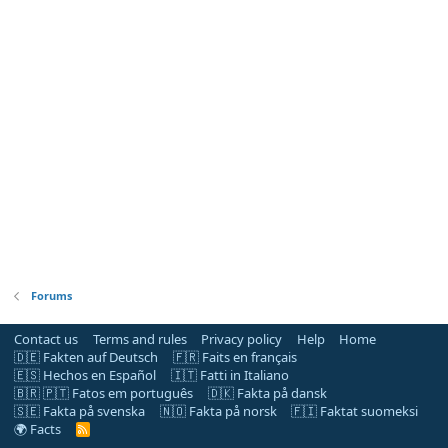
Forums
Contact us
Terms and rules
Privacy policy
Help
Home
🇩🇪 Fakten auf Deutsch
🇫🇷 Faits en français
🇪🇸 Hechos en Español
🇮🇹 Fatti in Italiano
🇧🇷 🇵🇹 Fatos em português
🇩🇰 Fakta på dansk
🇸🇪 Fakta på svenska
🇳🇴 Fakta på norsk
🇫🇮 Faktat suomeksi
🌍 Facts
R
S