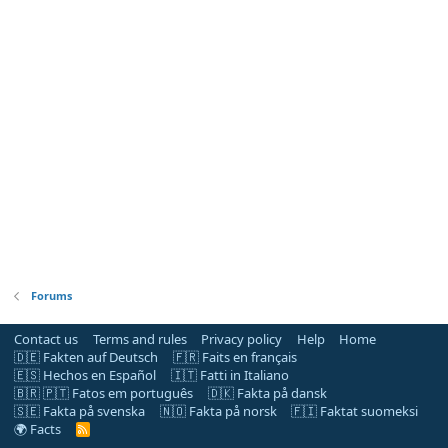
Forums
Contact us
Terms and rules
Privacy policy
Help
Home
🇩🇪 Fakten auf Deutsch
🇫🇷 Faits en français
🇪🇸 Hechos en Español
🇮🇹 Fatti in Italiano
🇧🇷 🇵🇹 Fatos em português
🇩🇰 Fakta på dansk
🇸🇪 Fakta på svenska
🇳🇴 Fakta på norsk
🇫🇮 Faktat suomeksi
🌍 Facts
R
S