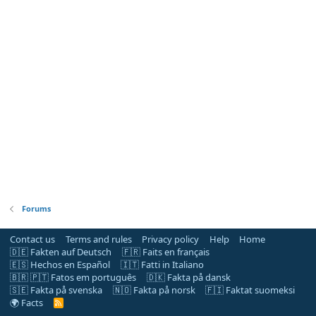
Forums
Contact us
Terms and rules
Privacy policy
Help
Home
🇩🇪 Fakten auf Deutsch
🇫🇷 Faits en français
🇪🇸 Hechos en Español
🇮🇹 Fatti in Italiano
🇧🇷 🇵🇹 Fatos em português
🇩🇰 Fakta på dansk
🇸🇪 Fakta på svenska
🇳🇴 Fakta på norsk
🇫🇮 Faktat suomeksi
🌍 Facts
R
S