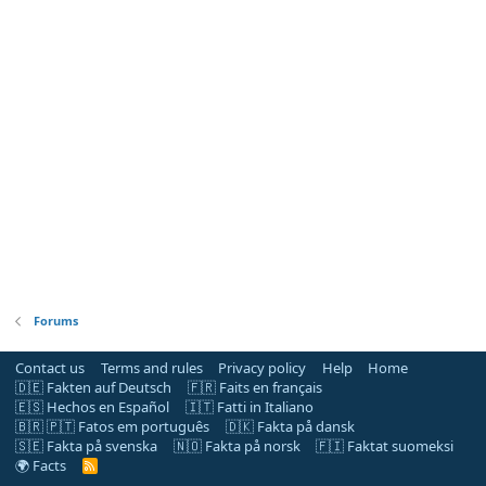
Forums
Contact us
Terms and rules
Privacy policy
Help
Home
🇩🇪 Fakten auf Deutsch
🇫🇷 Faits en français
🇪🇸 Hechos en Español
🇮🇹 Fatti in Italiano
🇧🇷 🇵🇹 Fatos em português
🇩🇰 Fakta på dansk
🇸🇪 Fakta på svenska
🇳🇴 Fakta på norsk
🇫🇮 Faktat suomeksi
🌍 Facts
R
S