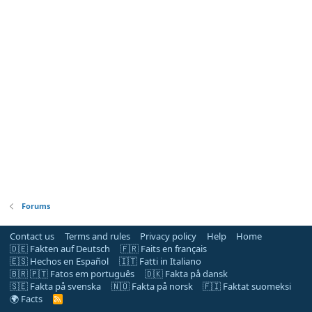
Forums
Contact us
Terms and rules
Privacy policy
Help
Home
🇩🇪 Fakten auf Deutsch
🇫🇷 Faits en français
🇪🇸 Hechos en Español
🇮🇹 Fatti in Italiano
🇧🇷 🇵🇹 Fatos em português
🇩🇰 Fakta på dansk
🇸🇪 Fakta på svenska
🇳🇴 Fakta på norsk
🇫🇮 Faktat suomeksi
🌍 Facts
R
S