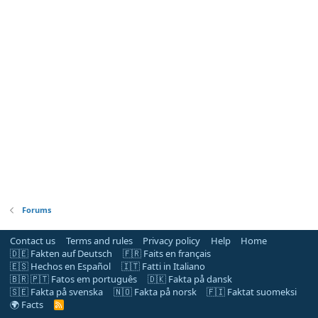
Forums
Contact us
Terms and rules
Privacy policy
Help
Home
🇩🇪 Fakten auf Deutsch
🇫🇷 Faits en français
🇪🇸 Hechos en Español
🇮🇹 Fatti in Italiano
🇧🇷 🇵🇹 Fatos em português
🇩🇰 Fakta på dansk
🇸🇪 Fakta på svenska
🇳🇴 Fakta på norsk
🇫🇮 Faktat suomeksi
🌍 Facts
R
S